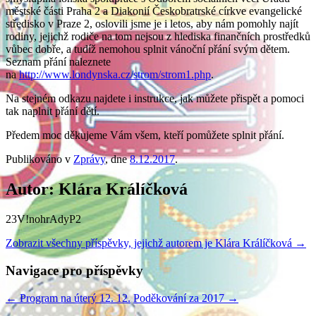
městské části Praha 2 a Diakonií Českobratrské církve evangelické
středisko v Praze 2, oslovili jsme je i letos, aby nám pomohly najít
rodiny, jejichž rodiče na tom nejsou z hlediska finančních prostředků
vůbec dobře, a tudíž nemohou splnit vánoční přání svým dětem.
Seznam přání naleznete
na
http://www.londynska.cz/strom/strom1.php
.
Na stejném odkazu najdete i instrukce, jak můžete přispět a pomoci
tak naplnit přání dětí.
Předem moc děkujeme Vám všem, kteří pomůžete splnit přání.
Publikováno v
Zprávy
, dne
8.12.2017
.
Autor: Klára Králíčková
23V!nohrAdyP2
Zobrazit všechny příspěvky, jejichž autorem je Klára Králíčková
→
Navigace pro příspěvky
←
Program na úterý 12. 12.
Poděkování za 2017
→