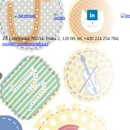
ZŠ Londýnská 782/34, Praha 2, 120 00; tel. +420 224 254 784;
pustik@pustikpomaha.cz