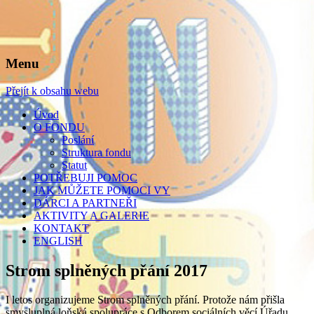
Menu
Nadační fond Základní školy Londýnská,
Přejít k obsahu webu
Praha 2
Úvod
O FONDU
Poslání
Struktura fondu
Statut
POTŘEBUJI POMOC
JAK MŮŽETE POMOCI VY
DÁRCI A PARTNEŘI
AKTIVITY A GALERIE
KONTAKT
ENGLISH
Strom splněných přání 2017
I letos organizujeme Strom splněných přání. Protože nám přišla
smysluplná loňská spolupráce s Odborem sociálních věcí Úřadu