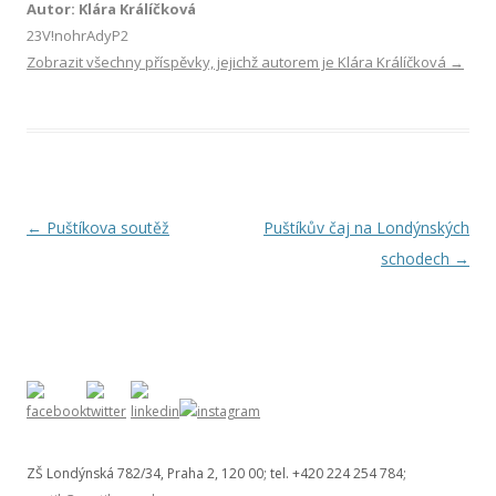
Autor: Klára Králíčková
23V!nohrAdyP2
Zobrazit všechny příspěvky, jejichž autorem je Klára Králíčková
→
Navigace pro příspěvky
←
Puštíkova soutěž
Puštíkův čaj na Londýnských
schodech
→
ZŠ Londýnská 782/34, Praha 2, 120 00; tel. +420 224 254 784;