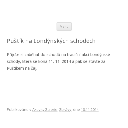
Nadační fond Základní školy Londýnská, Praha 2
Přejít k obsahu webu
Menu
Puštík na Londýnských schodech
Přijďte si zaběhat do schodů na tradiční akci Londýnské
schody, která se koná 11. 11. 2014 a pak se stavte za
Puštíkem na čaj.
Publikováno v
AktivityGalerie
,
Zprávy
, dne
10.11.2014
.