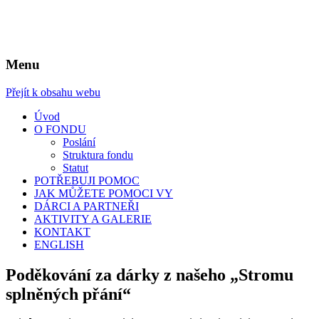
Menu
Nadační fond Základní školy Londýnská,
Přejít k obsahu webu
Praha 2
Úvod
O FONDU
Poslání
Struktura fondu
Statut
POTŘEBUJI POMOC
JAK MŮŽETE POMOCI VY
DÁRCI A PARTNEŘI
AKTIVITY A GALERIE
KONTAKT
ENGLISH
Poděkování za dárky z našeho „Stromu
splněných přání“