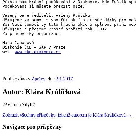
Přišlo nám krásné poděkování z Diakonie, kde Puštík spo
Poděkování si můžete přečíst níže.

Vážený pane řediteli, vážený Puštíku,

děkujeme za pomoc s vánoční akcí a krásné dárky pro naš
Bez Vaší pomoci by tato krásná akce a splněná přání neb
Děkujeme a přejeme krásné prožití roku 2017

Za pracovníky organizace

Hana Jahodová 

Diakonie ČCE – SKP v Praze

web: 
www.skp.diakonie.cz

Publikováno v
Zprávy
, dne
3.1.2017
.
Autor: Klára Králíčková
23V!nohrAdyP2
Zobrazit všechny příspěvky, jejichž autorem je Klára Králíčková
→
Navigace pro příspěvky