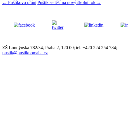
←
Puštíkovo přání
Puštík se těší na nový školní rok
→
ZŠ Londýnská 782/34, Praha 2, 120 00; tel. +420 224 254 784;
pustik@pustikpomaha.cz